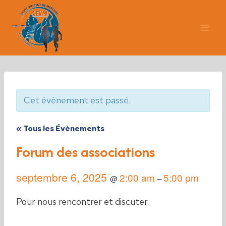
Aller
au
contenu
Cet évènement est passé.
« Tous les Évènements
Forum des associations
septembre 6, 2025
2:00 am
5:00 pm
@
–
Pour nous rencontrer et discuter