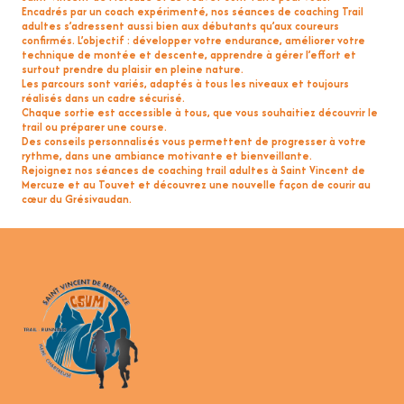
Encadrés par un coach expérimenté, nos séances de
coaching Trail
adultes
s’adressent aussi bien aux débutants qu’aux coureurs
confirmés. L’objectif : développer votre endurance, améliorer votre
technique de montée et descente, apprendre à gérer l’effort et
surtout prendre du plaisir en pleine nature.
Les parcours sont variés, adaptés à tous les niveaux et toujours
réalisés dans un cadre sécurisé.
Chaque sortie est
accessible à tous
, que vous souhaitiez découvrir le
trail ou préparer une course.
Des conseils personnalisés vous permettent de progresser à votre
rythme, dans une ambiance motivante et bienveillante.
Rejoignez nos séances de
coaching trail adultes à Saint Vincent de
Mercuze et au Touvet
et découvrez une nouvelle façon de courir au
cœur du Grésivaudan.