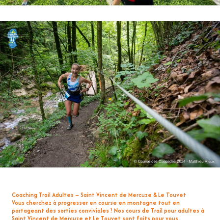
Coaching Trail Adultes – Saint Vincent de Mercuze & Le Touvet
Vous cherchez à progresser en course en montagne tout en
partageant des sorties conviviales ? Nos
cours de Trail pour adultes
à
Saint Vincent de Mercuze
et
Le Touvet
sont faits pour vous.